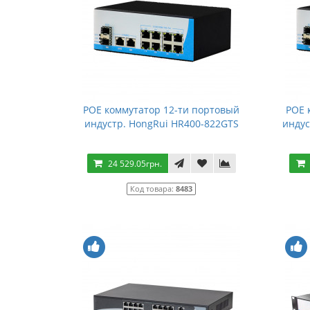
POE коммутатор 12-ти портовый
POE 
индустр. HongRui HR400-822GTS
индус
24 529.05грн.
Код товара:
8483