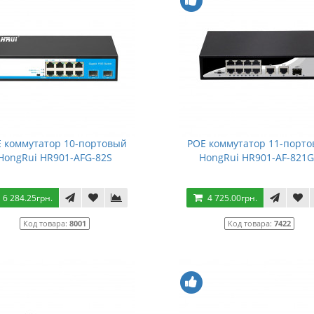
 коммутатор 10-портовый
POE коммутатор 11-порт
HongRui HR901-AFG-82S
HongRui HR901-AF-821
6 284.25грн.
4 725.00грн.
Код товара:
8001
Код товара:
7422