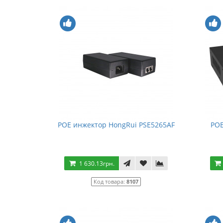
POE инжектор HongRui PSE5265AF
POE
1 630.13грн.
Код товара:
8107