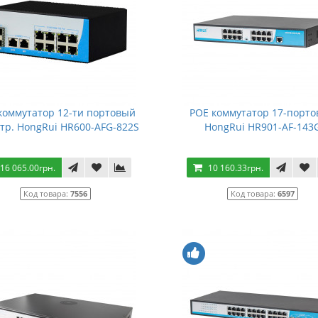
коммутатор 12-ти портовый
POE коммутатор 17-порт
тр. HongRui HR600-AFG-822S
HongRui HR901-AF-143
16 065.00грн.
10 160.33грн.
Код товара:
7556
Код товара:
6597