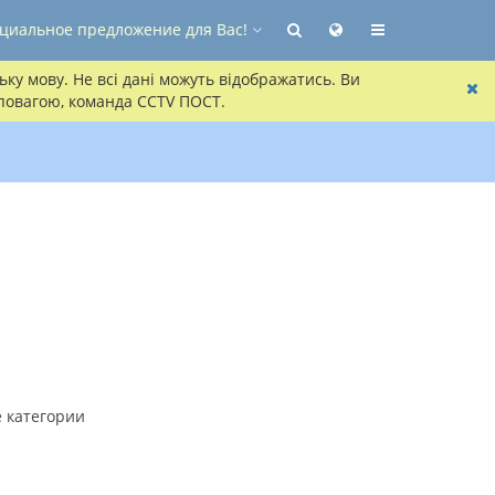
циальное предложение для Вас!
ку мову. Не всі дані можуть відображатись. Ви
 повагою, команда CCTV ПОСТ.
 категории