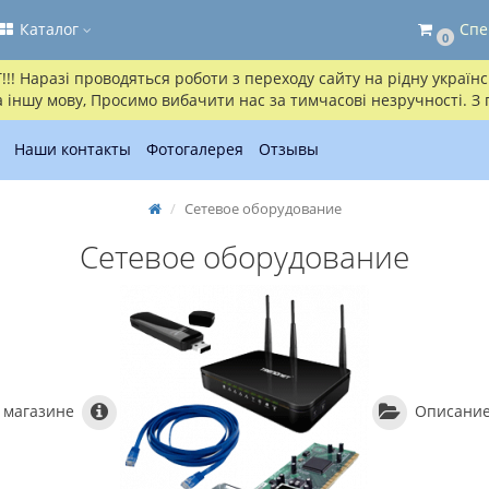
Каталог
Спе
0
! Наразі проводяться роботи з переходу сайту на рідну українсь
іншу мову, Просимо вибачити нас за тимчасові незручності. З
Наши контакты
Фотогалерея
Отзывы
Сетевое оборудование
Сетевое оборудование
 магазине
Описание