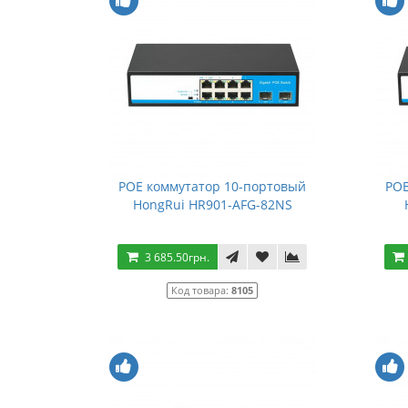
POE коммутатор 10-портовый
POE
HongRui HR901-AFG-82NS
3 685.50грн.
Код товара:
8105