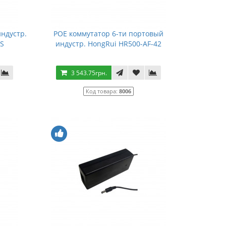
ндустр.
POE коммутатор 6-ти портовый
1S
индустр. HongRui HR500-AF-42
3 543.75грн.
Код товара:
8006