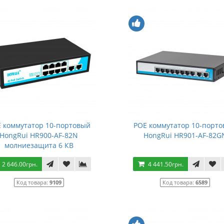
 коммутатор 10-портовый
POE коммутатор 10-порт
HongRui HR900-AF-82N
HongRui HR901-AF-82G
молниезащита 6 КВ
2 646.00грн.
4 441.50грн.
Код товара:
9109
Код товара:
6589