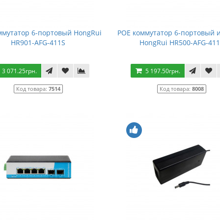
ммутатор 6-портовый HongRui
POE коммутатор 6-портовый и
HR901-AFG-411S
HongRui HR500-AFG-41
3 071.25грн.
5 197.50грн.
Код товара:
7514
Код товара:
8008