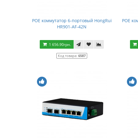
POE коммутатор 6-портовый HongRui
POE ко
HR901-AF-42N
1 656.90грн.
Код товара:
6587