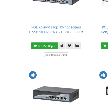
POE коммутатор 19-портовый
POE
HongRui HR901-AF-1621GS 300Вт
Hon
6 615.00грн.
Код товара:
7543