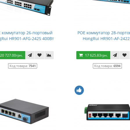
 коммутатор 26-портовый
POE коммутатор 28-порт
gRui HR901-AFG-242S 400Вт
HongRui HR901-AF-2422
20 727.00грн.
17 625.83грн.
Код товара:
7541
Код товара:
6594