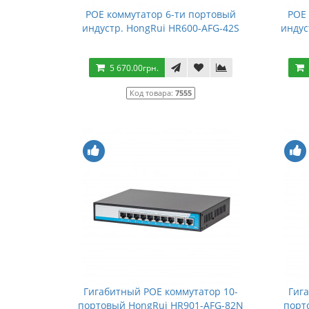
POE коммутатор 6-ти портовый
POE 
индустр. HongRui HR600-AFG-42S
индус
5 670.00грн.
Код товара:
7555
Гигабитный POE коммутатор 10-
Гиг
портовый HongRui HR901-AFG-82N
порт