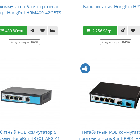
коммутатор 6-ти портовый
Блок питания HongRui H
тр. HongRui HRM400-42GBTS
25 489.80грн.
2 256.98грн.
Код товара:
8482
Код товара:
8494
абитный POE коммутатор 5-
Гигабитный POE коммутато
овый HongRui HR901-AFG-41
портовый HongRui HR901-A