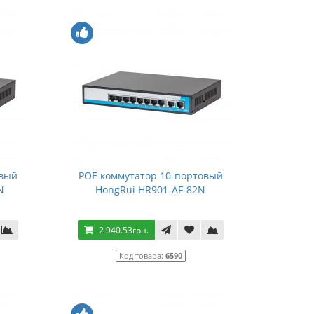
овый
POE коммутатор 10-портовый
N
HongRui HR901-AF-82N
2 940.53грн.
Код товара:
6590