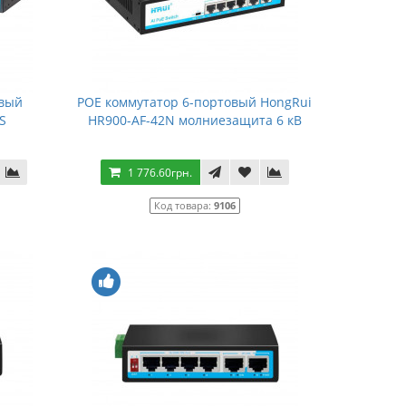
овый
POE коммутатор 6-портовый HongRui
S
HR900-AF-42N молниезащита 6 кВ
1 776.60грн.
Код товара:
9106