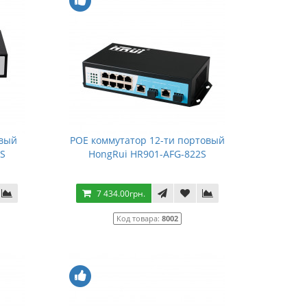
овый
POE коммутатор 12-ти портовый
GS
HongRui HR901-AFG-822S
7 434.00грн.
Код товара:
8002