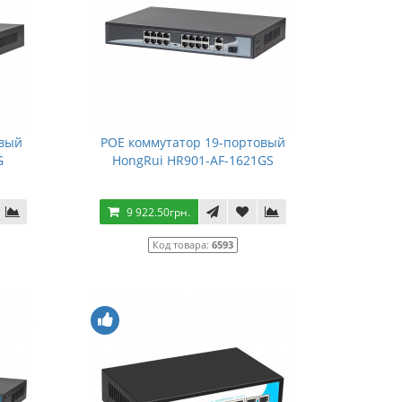
овый
POE коммутатор 19-портовый
G
HongRui HR901-AF-1621GS
9 922.50грн.
Код товара:
6593