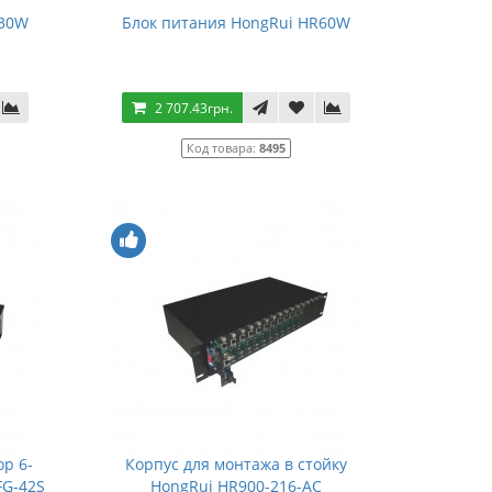
R30W
Блок питания HongRui HR60W
2 707.43грн.
Код товара:
8495
р 6-
Корпус для монтажа в стойку
FG-42S
HongRui HR900-216-AC