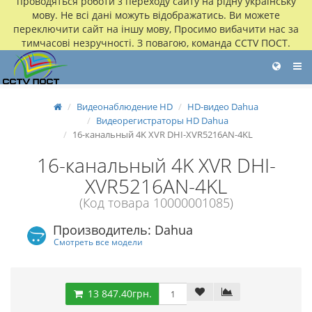
проводяться роботи з переходу сайту на рідну українську
мову. Не всі дані можуть відображатись. Ви можете
переключити сайт на іншу мову, Просимо вибачити нас за
тимчасові незручності. З повагою, команда CCTV ПОСТ.
Видеонаблюдение HD
HD-видео Dahua
Видеорегистраторы HD Dahua
16-канальный 4K XVR DHI-XVR5216AN-4KL
16-канальный 4K XVR DHI-
XVR5216AN-4KL
(Код товара 10000001085)
Производитель: Dahua
Смотреть все модели
13 847.40грн.