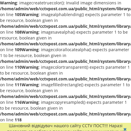
Warning
: imagecreatetruecolor(): Invalid image dimensions in
/home/admin/web/cctvpost.com.ua/public_html/system/library
on line
105
Warning
: imagealphablending() expects parameter 1 to
be resource, boolean given in
/home/admin/web/cctvpost.com.ua/public_html/system/library
on line
108
Warning
: imagesavealpha() expects parameter 1 to be
resource, boolean given in
/home/admin/web/cctvpost.com.ua/public_html/system/library
on line
109
Warning
: imagecolorallocatealpha() expects parameter
1 to be resource, boolean given in
/home/admin/web/cctvpost.com.ua/public_html/system/library
on line
110
Warning
: imagecolortransparent() expects parameter 1
to be resource, boolean given in
/home/admin/web/cctvpost.com.ua/public_html/system/library
on line
111
Warning
: imagefilledrectangle() expects parameter 1 to
be resource, boolean given in
/home/admin/web/cctvpost.com.ua/public_html/system/library
on line
116
Warning
: imagecopyresampled() expects parameter 1
to be resource, boolean given in
/home/admin/web/cctvpost.com.ua/public_html/system/library
on line
118
Шановний відвідувач нашого сайту CCTV ПОСТ!!! Наразі