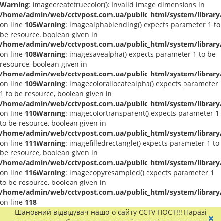
Warning
: imagecreatetruecolor(): Invalid image dimensions in
/home/admin/web/cctvpost.com.ua/public_html/system/library
on line
105
Warning
: imagealphablending() expects parameter 1 to
be resource, boolean given in
/home/admin/web/cctvpost.com.ua/public_html/system/library
on line
108
Warning
: imagesavealpha() expects parameter 1 to be
resource, boolean given in
/home/admin/web/cctvpost.com.ua/public_html/system/library
on line
109
Warning
: imagecolorallocatealpha() expects parameter
1 to be resource, boolean given in
/home/admin/web/cctvpost.com.ua/public_html/system/library
on line
110
Warning
: imagecolortransparent() expects parameter 1
to be resource, boolean given in
/home/admin/web/cctvpost.com.ua/public_html/system/library
on line
111
Warning
: imagefilledrectangle() expects parameter 1 to
be resource, boolean given in
/home/admin/web/cctvpost.com.ua/public_html/system/library
on line
116
Warning
: imagecopyresampled() expects parameter 1
to be resource, boolean given in
/home/admin/web/cctvpost.com.ua/public_html/system/library
on line
118
Шановний відвідувач нашого сайту CCTV ПОСТ!!! Наразі