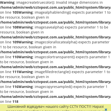
Warning
: imagecreatetruecolor(): Invalid image dimensions in
/home/admin/web/cctvpost.com.ua/public_html/system/library
on line
105
Warning
: imagealphablending() expects parameter 1 to
be resource, boolean given in
/home/admin/web/cctvpost.com.ua/public_html/system/library
on line
108
Warning
: imagesavealpha() expects parameter 1 to be
resource, boolean given in
/home/admin/web/cctvpost.com.ua/public_html/system/library
on line
109
Warning
: imagecolorallocatealpha() expects parameter
1 to be resource, boolean given in
/home/admin/web/cctvpost.com.ua/public_html/system/library
on line
110
Warning
: imagecolortransparent() expects parameter 1
to be resource, boolean given in
/home/admin/web/cctvpost.com.ua/public_html/system/library
on line
111
Warning
: imagefilledrectangle() expects parameter 1 to
be resource, boolean given in
/home/admin/web/cctvpost.com.ua/public_html/system/library
on line
116
Warning
: imagecopyresampled() expects parameter 1
to be resource, boolean given in
/home/admin/web/cctvpost.com.ua/public_html/system/library
on line
118
Шановний відвідувач нашого сайту CCTV ПОСТ!!! Наразі