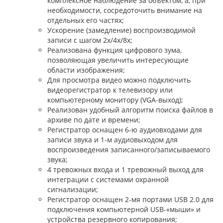
комплексное наблюдение за объектом, а, при
необходимости, сосредоточить внимание на
отдельных его частях;
Ускорение (замедление) воспроизводимой
записи с шагом 2х/4х/8х;
Реализована функция цифрового зума,
позволяющая увеличить интересующие
области изображения;
Для просмотра видео можно подключить
видеорегистратор к телевизору или
компьютерному монитору (VGA-выход);
Реализован удобный алгоритм поиска файлов в
архиве по дате и времени;
Регистратор оснащен 6-ю аудиовходами для
записи звука и 1-м аудиовыходом для
воспроизведения записанного/записываемого
звука;
4 тревожных входа и 1 тревожный выход для
интеграции с системами охранной
сигнализации;
Регистратор оснащен 2-мя портами USB 2.0 для
подключения компьютерной USB-«мыши» и
устройства резервного копирования;