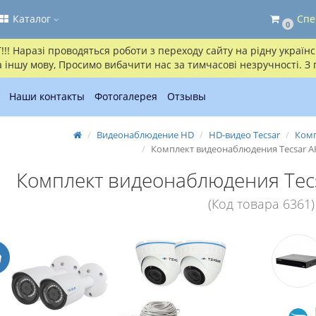
Каталог
Спе
0
! Наразі проводяться роботи з переходу сайту на рідну українсь
іншу мову, Просимо вибачити нас за тимчасові незручності. З
Наши контакты
Фотогалерея
Отзывы
Видеонаблюдение HD
HD-видео Tecsar
Комп
Комплект видеонаблюдения Tecsar 
Комплект видеонаблюдения Tec
(Код товара 6361)