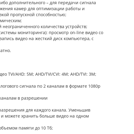
либо дополнительного – для передачи сигнала
ажения камер для оптимизации работы и
зкой пропускной способностью;
амическим;
й неограниченного количества устройств;
стемы мониторинга): просмотр on-line видео со
запись видео на жесткий диск компьютера, с
атно.
 TVI/AHD: 5M; AHD/TVI/CVI: 4M; AHD/TVI: 3M;
огового сигнала по 2 каналам в формате 1080р
 каналам в разрешении
 разрешения для каждого канала. Уменьшив
и и можете хранить больше видео на одном
объемом памяти до 10 Тб;