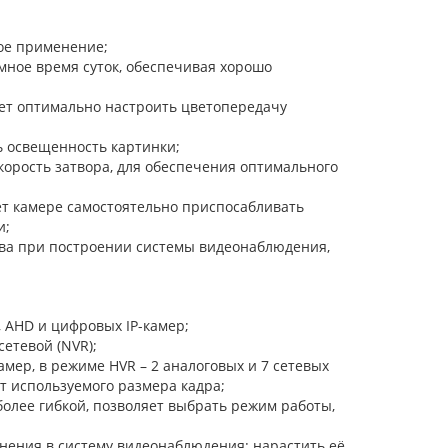
ое применение;
ное время суток, обеспечивая хорошо
ет оптимально настроить цветопередачу
 освещенность картинки;
корость затвора, для обеспечения оптимального
т камере самостоятельно приспосабливать
и;
тва при построении системы видеонаблюдения,
 AHD и цифровых IP-камер;
етевой (NVR);
мер, в режиме HVR – 2 аналоговых и 7 сетевых
от используемого размера кадра;
олее гибкой, позволяет выбрать режим работы,
нения в систему видеонаблюдения: нарастить её