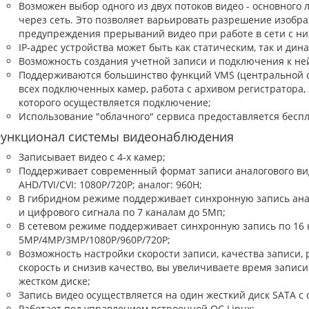
Возможен выбор одного из двух потоков видео - основного 
через сеть. Это позволяет варьировать разрешение изобр
предупреждения прерываний видео при работе в сети с ни
IP-адрес устройства может быть как статическим, так и дин
Возможность создания учетной записи и подключения к не
Поддерживаются большинство функций VMS (центральной си
всех подключенных камер, работа с архивом регистратора, 
которого осуществляется подключение;
Использование "облачного" сервиса предоставляется беспл
ункционал системы видеонаблюдения
Записывает видео с 4-х камер;
Поддерживает современный формат записи аналогового видео
AHD/TVI/CVI: 1080P/720P; аналог: 960H;
В гибридном режиме поддерживает синхронную запись анал
и цифрового сигнала по 7 каналам до 5Мп;
В сетевом режиме поддерживает синхронную запись по 16
5MP/4MP/3MP/1080P/960P/720P;
Возможность настройки скорости записи, качества записи,
скорость и снизив качество, вы увеличиваете время запис
жестком диске;
Запись видео осуществляется на один жесткий диск SATA с 
Работает под управлением встроенной ОС Linux;