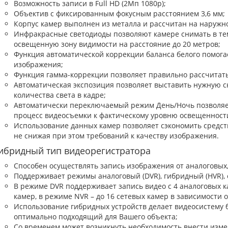
Возможность записи в Full HD (2Мп 1080р);
Объектив с фиксированным фокусным расстоянием 3,6 мм;
Корпус камер выполнен из металла и рассчитан на наружн
Инфракрасные светодиоды позволяют камере снимать в тем
освещенную зону видимости на расстояние до 20 метров;
Функция автоматической коррекции баланса белого помога
изображения;
Функция гамма-коррекции позволяет правильно рассчитать
Автоматическая экспозиция позволяет выставить нужную с
количества света в кадре;
Автоматически переключаемый режим День/Ночь позволяе
процесс видеосъемки к фактическому уровню освещенност
Использование данных камер позволяет сэкономить средс
не снижая при этом требований к качеству изображения.
ибридный тип видеорегистратора
Способен осуществлять запись изображения от аналоговых,
Поддерживает режимы аналоговый (DVR), гибридный (HVR), с
В режиме DVR поддерживает запись видео с 4 аналоговых ка
камер, в режиме NVR – до 16 сетевых камер в зависимости 
Использование гибридных устройств делает видеосистему б
оптимально подходящий для Вашего объекта;
Со временем может возникнуть необходимость внести изме