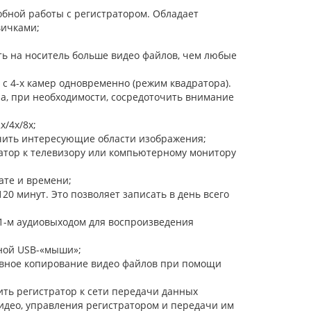
бной работы с регистратором. Обладает
вичками;
ть на носитель больше видео файлов, чем любые
 с 4-х камер одновременно (режим квадратора).
 а, при необходимости, сосредоточить внимание
/4х/8х;
чить интересующие области изображения;
атор к телевизору или компьютерному монитору
ате и времени;
0 минут. Это позволяет записать в день всего
 1-м аудиовыходом для воспроизведения
ной USB-«мыши»;
рвное копирование видео файлов при помощи
ить регистратор к сети передачи данных
видео, управления регистратором и передачи им