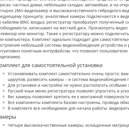
фисах, частных домах, небольших складах, автомойках, и на от
етырех 2Мп-видеокамер и высококачественного гибридного вид
ледующему принципу: аналоговые камеры подключаются к видео
о кабелям (BNC-входы); регистратор преобразует полученный си
еобходимости, записывает на жесткий диск. Просмотреть видео
елевизор или монитор. Также к регистратору можно подключат
ли компьютера. Комплект идеально подходит для самостоятельн
остроения небольшой системы видеонаблюдения устройства и 
нтуитивно понятным интерфейсом, что позволит пользователю л
идеокамер.
омплект для самостоятельной установки
Устанавливать комплект самостоятельно очень просто: вам
шурупов, развесить камеры – и система видеонаблюдения г
Для установки и настройки не нужно располагать особыми 
Русский язык меню регистратора позволят упростить и уск
Вес камеры позволяет крепить ее к монтажной поверхност
Все компоненты комплекта базово настроены, провода обж
В комплекте все необходимое для начала работы: видеореги
амеры
Четыре высококачественные камеры, оснащенные матрицей 