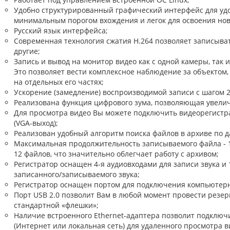
Удобно структурированный графический интерфейс для удо
минимальным порогом вхождения и легок для освоения но
Русский язык интерфейса;
Современная технология сжатия Н.264 позволяет записыва
другие;
Запись и вывод на монитор видео как с одной камеры, так и
Это позволяет вести комплексное наблюдение за объектом,
на отдельных его частях;
Ускорение (замедление) воспроизводимой записи с шагом 2х
Реализована функция цифрового зума, позволяющая увели
Для просмотра видео Вы можете подключить видеорегистр
(VGA-выход);
Реализован удобный алгоритм поиска файлов в архиве по д
Максимальная продолжительность записываемого файла - 12
12 файлов, что значительно облегчает работу с архивом;
Регистратор оснащен 4-я аудиовходами для записи звука и
записанного/записываемого звука;
Регистратор оснащен портом для подключения компьютер
Порт USB 2.0 позволит Вам в любой момент провести резе
стандартной «флешки»;
Наличие встроенного Ethernet-адаптера позволит подключ
(Интернет или локальная сеть) для удаленного просмотра 