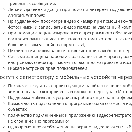
тревожных сообщений;
Легкий удаленный доступ при помощи интернет-подключен
Android, Windows;
При удаленном просмотре видео с камер при помощи компь
фотоснимки, и записывать видео прямо на удаленный комп
При помощи специализированного программного обеспечен
воспроизводить записанное видео на компьютере, а также
большинством устройств формат .avi;
Циклический режим записи позволяет при надобности пере
Система защищена паролем с разграничением права доступ
настройкам, оператор – может только просматривать и вос
Гибкая настройка прав пользователей.
оступ к регистратору с мобильных устройств через 
Позволяет следить за происходящим на объекте через моби
земного шара, в которой есть возможность доступа в Интер
Поддержка мобильных устройств, работающих на платформа
Возможность подключения к программе большого числа ви
объектах;
Количество подключенных к приложению видеорегистратор
не ограниченно программно;
Одновременное отображение на экране видеопотоков с 1-й 