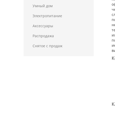
о
Умный дом
ч
с
Электропитание
п
н
Аксессуары
т
и
Распродажа
п
и
Снятое с продаж
в
К
К