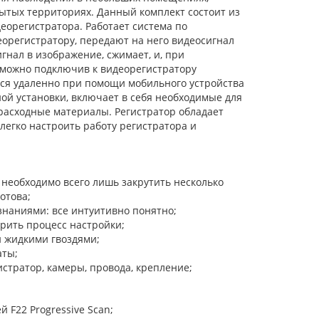
крытых территориях. Данный комплект состоит из
еорегистратора. Работает система по
регистратору, передают на него видеосигнал
гнал в изображение, сжимает, и, при
 можно подключив к видеорегистратору
ься удаленно при помощи мобильного устройства
ой установки, включает в себя необходимые для
расходные материалы. Регистратор обладает
егко настроить работу регистратора и
 необходимо всего лишь закрутить несколько
отова;
знаниями: все интуитивно понятно;
орить процесс настройки;
и жидкими гвоздями;
аты;
стратор, камеры, провода, крепление;
F22 Progressive Scan;