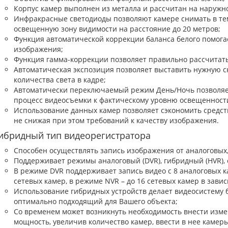
Корпус камер выполнен из металла и рассчитан на наружн
Инфракрасные светодиоды позволяют камере снимать в тем
освещенную зону видимости на расстояние до 20 метров;
Функция автоматической коррекции баланса белого помога
изображения;
Функция гамма-коррекции позволяет правильно рассчитать
Автоматическая экспозиция позволяет выставить нужную с
количества света в кадре;
Автоматически переключаемый режим День/Ночь позволяе
процесс видеосъемки к фактическому уровню освещенност
Использование данных камер позволяет сэкономить средс
не снижая при этом требований к качеству изображения.
ибридный тип видеорегистратора
Способен осуществлять запись изображения от аналоговых,
Поддерживает режимы аналоговый (DVR), гибридный (HVR), с
В режиме DVR поддерживает запись видео с 8 аналоговых ка
сетевых камер, в режиме NVR – до 16 сетевых камер в зави
Использование гибридных устройств делает видеосистему б
оптимально подходящий для Вашего объекта;
Со временем может возникнуть необходимость внести изме
мощность, увеличив количество камер, ввести в нее камеры