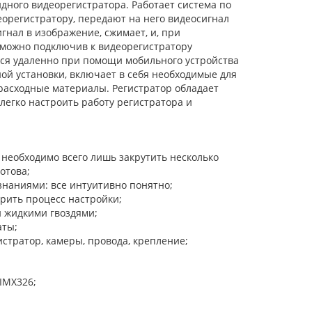
дного видеорегистратора. Работает система по
регистратору, передают на него видеосигнал
гнал в изображение, сжимает, и, при
 можно подключив к видеорегистратору
ься удаленно при помощи мобильного устройства
ой установки, включает в себя необходимые для
расходные материалы. Регистратор обладает
егко настроить работу регистратора и
 необходимо всего лишь закрутить несколько
отова;
знаниями: все интуитивно понятно;
орить процесс настройки;
и жидкими гвоздями;
аты;
стратор, камеры, провода, крепление;
IMX326;