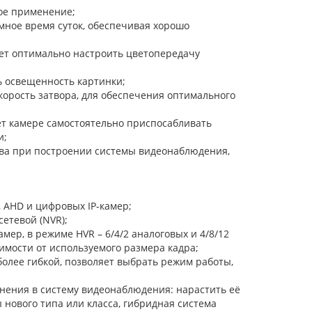
ое применение;
ное время суток, обеспечивая хорошо
ет оптимально настроить цветопередачу
 освещенность картинки;
корость затвора, для обеспечения оптимального
т камере самостоятельно приспосабливать
и;
тва при построении системы видеонаблюдения,
 AHD и цифровых IP-камер;
етевой (NVR);
мер, в режиме HVR – 6/4/2 аналоговых и 4/8/12
симости от используемого размера кадра;
олее гибкой, позволяет выбрать режим работы,
нения в систему видеонаблюдения: нарастить её
 нового типа или класса, гибридная система