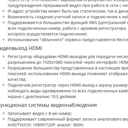
предупреждения прерываний видео при работе в сети с ни
IP-адрес устройства может быть как статическим, так и дин
Возможность создания учетной записи и подключения к не
Поддерживаются большинство функций VMS (центральной си
всех подключенных камер, работа с архивом регистратора, 
которого осуществляется подключение;
Использование "облачного" сервиса предоставляется беспл
идеовыход HDMI
Регистратор оборудован HDMI-выходом для передачи несжи
разрешением до 1920х1080 пикселей через интерфейс HDM
Разрешение большинства представленных в настоящее вре
пикселей, использование HDMI-выхода позволяет отображат
качества;
Подключив регистратор через HDMI-выход к экрану размер
наблюдать виды одновременно со всех подключенных камер,
экрана с диагональю 10,5 дюймов;
ункционал системы видеонаблюдения
Записывает видео с 8-ми камер;
Поддерживает современный формат записи аналогового видео
AHD/TVI/CVI: 1080P/720P; аналог: 960H;