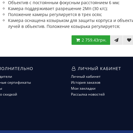
Объектив с постоянным фокусным расстоянием 6 мм;
Камера поддерживает разрешение 2Мп (30 к/с);
Положение камеры регулируется в трех осях;
Камера оснащена козырьком для защиты корпуса и объекти
лучей в объектив. Положение козырька регулируется;
2 759.43грн.
ОЛНИТЕЛЬНО
ЛИЧНЫЙ КАБИНЕТ
дители
Личный кабинет
ные сертификаты
История заказов
ы
Мои закладки
о скидкой
Рассылка новостей