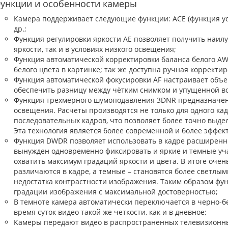
ункции и особенности камеры
Камера поддерживает следующие функции: ACE (функция ус
др.;
Функция регулировки яркости AE позволяет получить наилу
яркости, так и в условиях низкого освещения;
Функция автоматической корректировки баланса белого AW
белого цвета в картинке; так же доступна ручная корректир
Функция автоматической фокусировки AF настраивает объе
обеспечить разницу между чётким снимком и упущенной в
Функция трехмерного шумоподавления 3DNR предназначена
освещения. Расчеты производятся не только для одного кадр
последовательных кадров, что позволяет более точно выдел
Эта технология является более современной и более эффек
Функция DWDR позволяет использовать в кадре расширенн
вынужден одновременно фиксировать и яркие и темные уча
охватить максимум градаций яркости и цвета. В итоге очен
различаются в кадре, а темные – становятся более светлым
недостатка контрастности изображения. Таким образом фу
градации изображения с максимальной достоверностью;
В темноте камера автоматически переключается в черно-б
время суток видео такой же четкости, как и в дневное;
Камеры передают видео в распространенных телевизионны