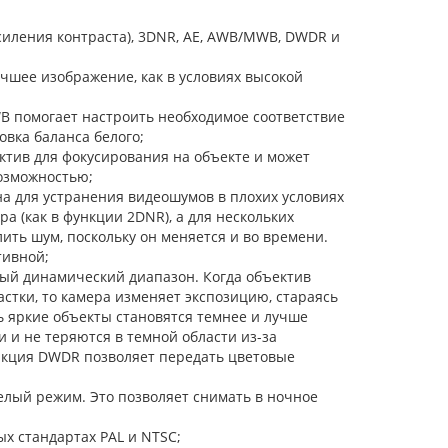
иления контраста), 3DNR, AE, AWB/MWB, DWDR и
чшее изображение, как в условиях высокой
B помогает настроить необходимое соответствие
овка баланса белого;
ктив для фокусирования на объекте и может
озможностью;
 для устранения видеошумов в плохих условиях
а (как в функции 2DNR), а для нескольких
ить шум, поскольку он меняется и во времени.
тивной;
ый динамический диапазон. Когда объектив
стки, то камера изменяет экспозицию, стараясь
ь яркие объекты становятся темнее и лучше
и и не теряются в темной области из-за
нкция DWDR позволяет передать цветовые
елый режим. Это позволяет снимать в ночное
х стандартах PAL и NTSC;