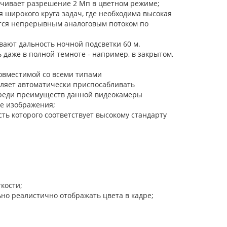
ечивает разрешение 2 Мп в цветном режиме;
 широкого круга задач, где необходима высокая
ется непрерывным аналоговым потоком по
вают дальность ночной подсветки 60 м.
даже в полной темноте - например, в закрытом,
совместимой со всеми типами
оляет автоматически приспосабливать
Среди преимуществ данной видеокамеры
ре изображения;
ь которого соответствует высокому стандарту
кости;
о реалистично отображать цвета в кадре;