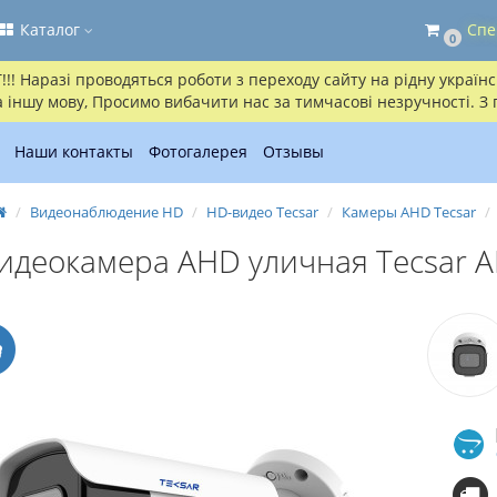
Каталог
Спе
0
! Наразі проводяться роботи з переходу сайту на рідну українсь
іншу мову, Просимо вибачити нас за тимчасові незручності. З
Наши контакты
Фотогалерея
Отзывы
Видеонаблюдение HD
HD-видео Tecsar
Камеры AHD Tecsar
идеокамера AHD уличная Tecsar