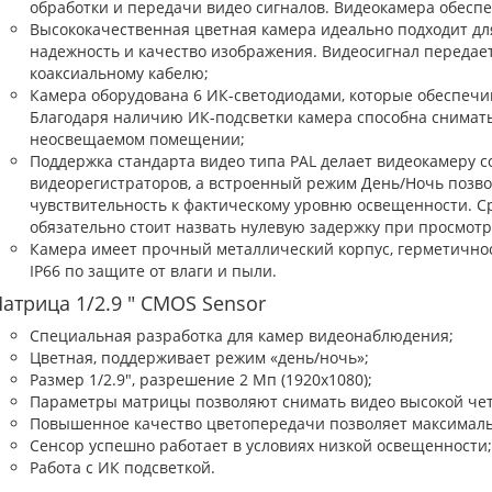
обработки и передачи видео сигналов. Видеокамера обесп
Высококачественная цветная камера идеально подходит для
надежность и качество изображения. Видеосигнал переда
коаксиальному кабелю;
Камера оборудована 6 ИК-светодиодами, которые обеспечи
Благодаря наличию ИК-подсветки камера способна снимать 
неосвещаемом помещении;
Поддержка стандарта видео типа PAL делает видеокамеру 
видеорегистраторов, а встроенный режим День/Ночь позв
чувствительность к фактическому уровню освещенности. 
обязательно стоит назвать нулевую задержку при просмот
Камера имеет прочный металлический корпус, герметичност
IP66 по защите от влаги и пыли.
атрица 1/2.9 " CMOS Sensor
Специальная разработка для камер видеонаблюдения;
Цветная, поддерживает режим «день/ночь»;
Размер 1/2.9", разрешение 2 Мп (1920x1080);
Параметры матрицы позволяют снимать видео высокой чет
Повышенное качество цветопередачи позволяет максимальн
Сенсор успешно работает в условиях низкой освещенности;
Работа с ИК подсветкой.