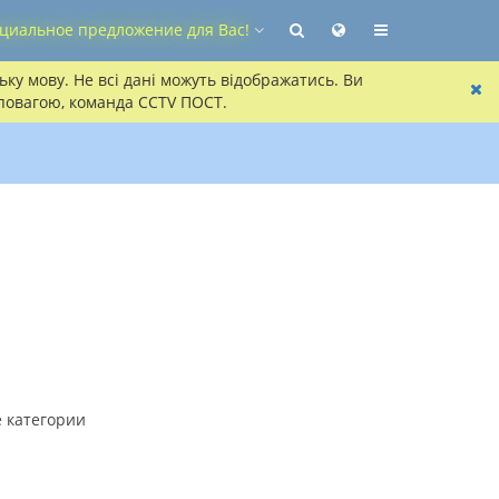
циальное предложение для Вас!
ку мову. Не всі дані можуть відображатись. Ви
 повагою, команда CCTV ПОСТ.
 категории