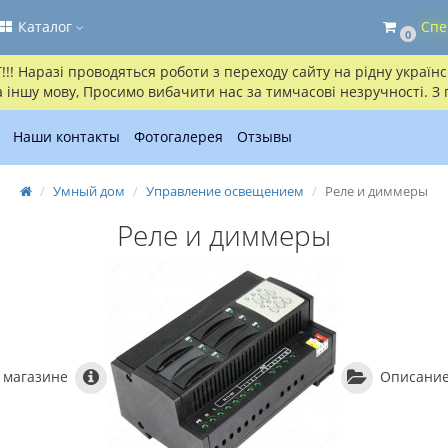
Каталог
Спе
0
! Наразі проводяться роботи з переходу сайту на рідну українсь
іншу мову, Просимо вибачити нас за тимчасові незручності. З
Наши контакты
Фотогалерея
Отзывы
Умный дом
Управление освещением
Реле и диммеры
Реле и диммеры
 магазине
Описание