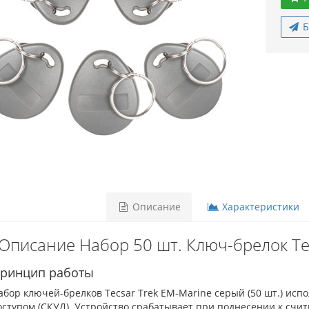
Б
Описание
Характеристики
Описание Набор 50 шт. Ключ-брелок Te
ринцип работы
абор ключей-брелков Tecsar Trek EM-Marine серый (50 шт.) исп
оступом (СКУД). Устройство cрабатывает при поднесении к счи