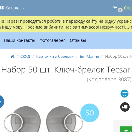
Каталог
Спе
0
! Наразі проводяться роботи з переходу сайту на рідну українсь
іншу мову, Просимо вибачити нас за тимчасові незручності. З
Наши контакты
Фотогалерея
Отзывы
СКУД
Карточки и брелоки
Em-Marine
Набор 50 шт. 
Набор 50 шт. Ключ-брелок Tecsar
(Код товара 3087)
7