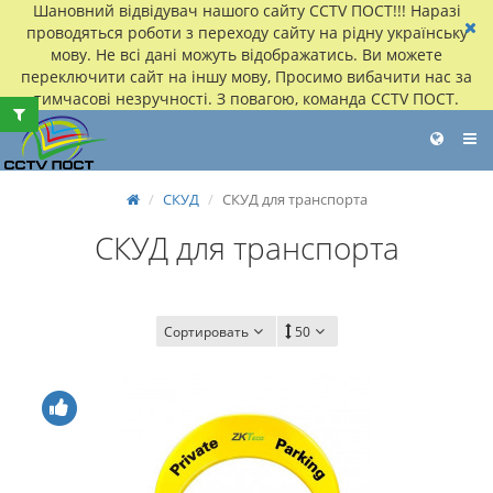
Шановний відвідувач нашого сайту CCTV ПОСТ!!! Наразі
проводяться роботи з переходу сайту на рідну українську
мову. Не всі дані можуть відображатись. Ви можете
переключити сайт на іншу мову, Просимо вибачити нас за
тимчасові незручності. З повагою, команда CCTV ПОСТ.
СКУД
СКУД для транспорта
СКУД для транспорта
Сортировать
50