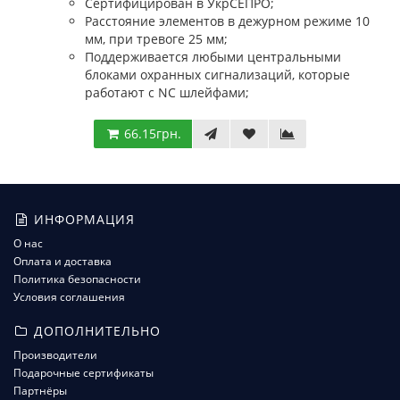
Сертифицирован в УкрСЕПРО;
Расстояние элементов в дежурном режиме 10
мм, при тревоге 25 мм;
Поддерживается любыми центральными
блоками охранных сигнализаций, которые
работают с NC шлейфами;
66.15грн.
ИНФОРМАЦИЯ
О нас
Оплата и доставка
Политика безопасности
Условия соглашения
ДОПОЛНИТЕЛЬНО
Производители
Подарочные сертификаты
Партнёры