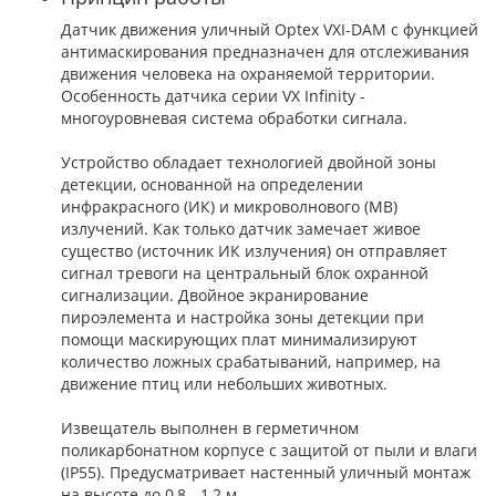
Датчик движения уличный Optex VXI-DAM с функцией
антимаскирования предназначен для отслеживания
движения человека на охраняемой территории.
Особенность датчика серии VX Infinity -
многоуровневая система обработки сигнала.
Устройство обладает технологией двойной зоны
детекции, основанной на определении
инфракрасного (ИК) и микроволнового (МВ)
излучений. Как только датчик замечает живое
существо (источник ИК излучения) он отправляет
сигнал тревоги на центральный блок охранной
сигнализации. Двойное экранирование
пироэлемента и настройка зоны детекции при
помощи маскирующих плат минимализируют
количество ложных срабатываний, например, на
движение птиц или небольших животных.
Извещатель выполнен в герметичном
поликарбонатном корпусе с защитой от пыли и влаги
(IP55). Предусматривает настенный уличный монтаж
на высоте до 0,8 - 1,2 м.