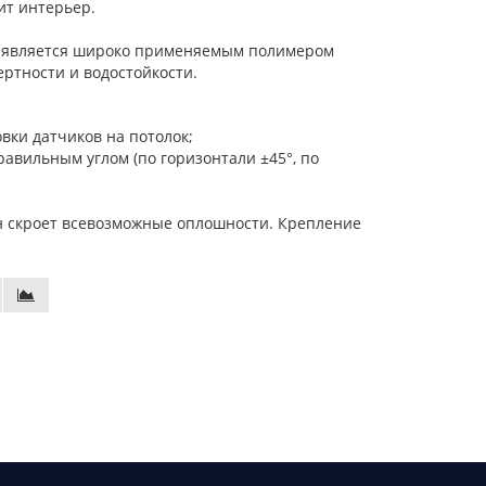
ит интерьер.
ый является широко применяемым полимером
ртности и водостойкости.
вки датчиков на потолок;
авильным углом (по горизонтали ±45°, по
н скроет всевозможные оплошности. Крепление