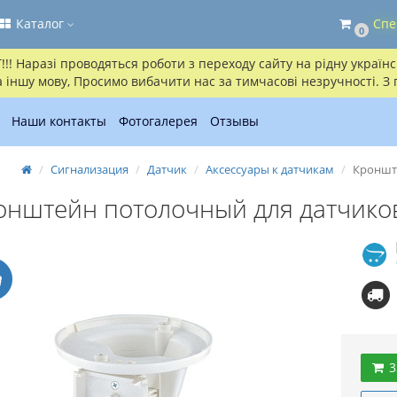
Каталог
Спе
0
! Наразі проводяться роботи з переходу сайту на рідну українсь
іншу мову, Просимо вибачити нас за тимчасові незручності. З
Наши контакты
Фотогалерея
Отзывы
Сигнализация
Датчик
Аксессуары к датчикам
Кронште
онштейн потолочный для датчиков
3