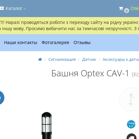
Каталог
Спе
0
! Наразі проводяться роботи з переходу сайту на рідну українсь
іншу мову, Просимо вибачити нас за тимчасові незручності. З
Наши контакты
Фотогалерея
Отзывы
Сигнализация
Датчик
Аксессуары к дат
Башня Optex CAV-1
(К