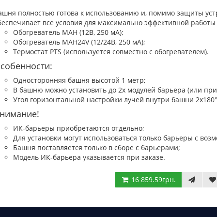
ашня полностью готова к использованию и, помимо защиты уст
беспечивает все условия для максимально эффективной работы
Обогреватель MAH (12В, 250 мА);
Обогреватель MAH24V (12/24В, 250 мА);
Термостат PTS (используется совместно с обогревателем).
собенности:
Односторонняя башня высотой 1 метр;
В башню можно установить до 2х модулей барьера (или п
Угол горизонтальной настройки лучей внутри башни 2х180°
нимание!
ИК-барьеры приобретаются отдельно;
Для установки могут использоваться только барьеры с воз
Башня поставляется только в сборе с барьерами;
Модель ИК-барьера указывается при заказе.
16 859.59грн.