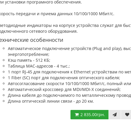
ли установки програмного обеспечения.
корость передачи и приема данных 10/100/1000 Мбит/с.
ветодиодные индикаторы на корпусе устройства служат для бы
одключенного сетевого оборудования.
ехнические особенности
Автоматическое подключение устройств (Plug and play), вы
энергопотребление;
Кэш память - 512 КБ;
Таблица MAC-адресов - 4 тыс.;
1 порт RJ-45 для подключения к Ethernet устройствам по м
1 Fiber (SC) порт для подключения оптического кабеля;
Автосогласование скорости 10/100/1000 Мбит/с, полный или
Автоматический кроссовер для MDI/MDI-X соединений;
Длина кабеля до подключаемого по металлическому проводу 
Длина оптической линии связи - до 20 км.
2 835.00грн.