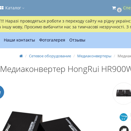
Каталог
Спе
0
! Наразі проводяться роботи з переходу сайту на рідну українсь
іншу мову, Просимо вибачити нас за тимчасові незручності. З
Наши контакты
Фотогалерея
Отзывы
Сетевое оборудование
Медиаконвертеры
Медиак
Медиаконвертер HongRui HR900W