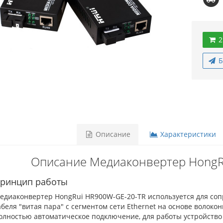
2
Б
Описание
Характеристики
Описание Медиаконвертер HongR
ринцип работы
едиаконвертер HongRui HR900W-GE-20-TR используется для сопр
абеля "витая пара" с сегментом сети Ethernet на основе волокон
олностью автоматическое подключение, для работы устройство