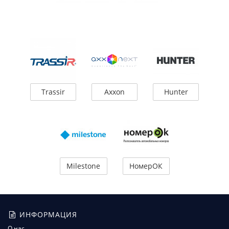
Trassir
Axxon
Hunter
Milestone
НомерОК
ИНФОРМАЦИЯ
О нас