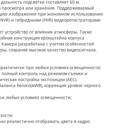
дальность подсветки составляет 60 м.
во просмотра или хранения. Поддерживаемый
ацию изображения при экономном использовании
(NVR) и гибридными (HVR) видеорегистраторами
ет устройство от влияния атмосферы. Также
добная конструкция кронштейна корпуса
 Камера разработана с учетом особенностей
ры, сохраняя высокое качество видеосигнала.
практически при любых условиях освещенности;
т полный контроль над режимом съемки и
ческая настройка экспозиции (АЕС),
баланса белого(AWB), коррекция уровня черного
ри любых условиях освещенности;
кости;
о реалистично отображать цвета в кадре;