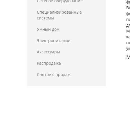
Сетевое оборудование
ф
В
Специализированные
ф
системы
п
д
Умный дом
М
к
Электропитание
п
у
Аксессуары
М
Распродажа
Снятое с продаж