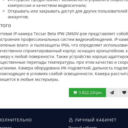
компрессии и качеством видеосигнала;
Открывать или закрывать доступ для других пользователей
аккаунтов;
того
етевая IP-камера Tecsar Beta IPW-2M60V-poe представляет собо
остроения профессиональных систем видеонаблюдения. IP-каме
тепенью влаго- и пылезащиты IP66, что определяет использов
ачественно спроектированный корпус оснащен кронштейном, к
амеру к любой поверхности. Также устройство хорошо адаптиро
ущественные перепады температуры, при этом качество и скор
ысокими. Камера оборудована ИК-подсветкой, дальность подсвет
роисходящее в условиях слабой освещенности. Камера рассчит
пишется в любые экстерьеры.
3 822.23грн.
ОЛНИТЕЛЬНО
ЛИЧНЫЙ КАБИНЕТ
дители
Личный кабинет