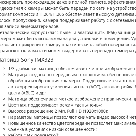
иксировать происходящее даже в полной темноте, эффективная 
идеосигнал с камеры может быть передан по сети на устройст
ормат компрессии H.264/H.265 обеспечивает высокую детализ
олосы пропускания. Камера поддерживает работу с с сетевыми 
ля записи видеоматериалов.
еталлический корпус (класс пыле- и влагозащиты IP66) защища
амера может быть использована для установки в помещении. У
озволяет прикрепить камеру практически к любой поверхности.
краинского клиамата и может выдерживать перепады температу
атрица Sony IMX323
1/3-дюймовая матрица обеспечивает четкое изображение 
Матрица создана по передовым технологиям, обеспечивае
обработки изображения с камеры. Поддерживается автомати
автокорректировка усиления сигнала (АGC), автонастройка 
цвета (ABLC) и др;
Матрица обеспечивает четкое изображение практически п
Цветная, поддерживает режим «день/ночь»;
Высокое разрешение 2 Мп, Full HD (1920x1080);
Параметры матрицы позволяют снимать видео высокой чет
Повышенное качество цветопередачи позволяет максимальн
Съемка в условиях низкой освещенности;
Работа с ИК подсветкой;