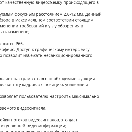
ют качественную видеосъемку происходящего в
уемым фокусным расстоянием 2.8-12 мм. Данный
обзора в максимальном соответствии стоящим
менении требований к углу обозрения в
быть изменено;
ащиты IP66;
рфейс. Доступ к графическому интерфейсу
то позволит избежать несанкционированного
оляет настраивать все необходимые функции
 частоту кадров, экспозицию, усиление и
позволяет пользователю настроить максимально
ваемого видеосигнала;
йки потоков видеосигналов, это даст
 поступающей видеоинформации;
ью передачи видеоданных, форматами