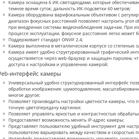
Камера оснащена 6 ИК-светодиодами, которые обеспечива
темное время суток; дальность ИК-подсветки 60 метров;
Камера оборудована варифокальным объективом с регулир
диапазон фокусных расстояний позволяет настроить угол 
при внедрении системы видеонаблюдения задачам. При из
процессе эксплуатации, фокусное расстояние легко может 
Поддерживает стандарт ONVIF 2.4;
Камера выполнена в металлическом корпусе со степенью з
Камера имеет удобно структурированный графический инте
осуществляется через web-браузер и защищен паролем, ч
доступа к настройкам и управлению камерой;
eb-интерфейс камеры
Универсальный удобно структурированный интерфейс позв
обработки изображения: шумоподавление, масштабирование,
многое другое;
Позволяет производить настройки цветности камеры, что 
точную цветопередачу картинки;
Позволяет управлять яркостью и контрастностью обрабаты
Предоставляет возможность менять IP-адрес камеры;
Представляет пользователю удобный инструмент для настро
пользователю варьировать между качеством и скоростью
Интерфейс предоставляет возможность управлять скорост