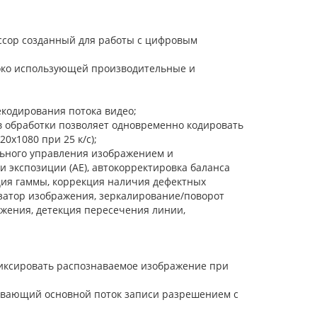
сор созданный для работы с цифровым
роко использующей производительные и
екодирования потока видео;
в обработки позволяет одновременно кодировать
0x1080 при 25 к/с);
льного управления изображением и
 экспозиции (АЕ), автокорректировка баланса
екция гаммы, коррекция наличия дефектных
затор изображения, зеркалирование/поворот
ижения, детекция пересечения линии,
фиксировать распознаваемое изображение при
живающий основной поток записи разрешением с