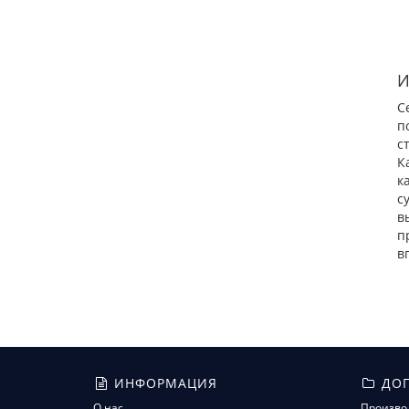
И
С
п
с
К
к
с
в
п
в
ИНФОРМАЦИЯ
ДОП
О нас
Произво