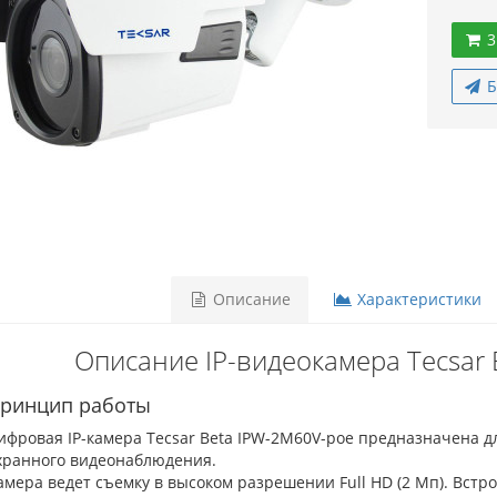
3
Б
Описание
Характеристики
Описание IP-видеокамера Tecsar
ринцип работы
ифровая IP-камера Tecsar Beta IPW-2M60V-poe предназначена д
хранного видеонаблюдения.
амера ведет съемку в высоком разрешении Full HD (2 Мп). Встр