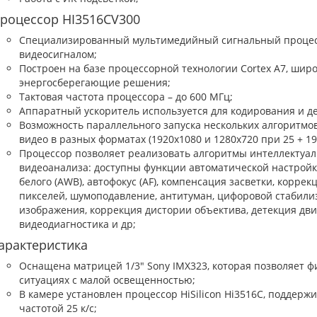
роцессор HI3516CV300
Специализированный мультимедийный сигнальный процес
видеосигналом;
Построен на базе процессорной технологии Cortex A7, ши
энергосберегающие решения;
Тактовая частота процессора – до 600 МГц;
Аппаратный ускоритель используется для кодирования и д
Возможность параллельного запуска нескольких алгоритмо
видео в разных форматах (1920x1080 и 1280x720 при 25 + 192
Процессор позволяет реализовать алгоритмы интеллектуа
видеоанализа: доступны функции автоматической настройки
белого (AWB), автофокус (AF), компенсация засветки, корр
пикселей, шумоподавление, антитуман, цифоровой стабили
изображения, коррекция дистории объектива, детекция дв
видеодиагностика и др;
арактеристика
Оснащена матрицей 1/3" Sony IMX323, которая позволяет 
ситуациях с малой освещенностью;
В камере установлен процессор HiSilicon Hi3516C, поддер
частотой 25 к/с;