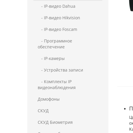
- IP-видео Dahua
- IP-видео Hikvision
- IP-видео Foscam
- Программное
обеспечение
- IP-камеры
- Устройства записи
- Комплекты IP
видеонаблюдения
Домофоны
П
СКУД
Ц
СКУД Биометрия
о
К