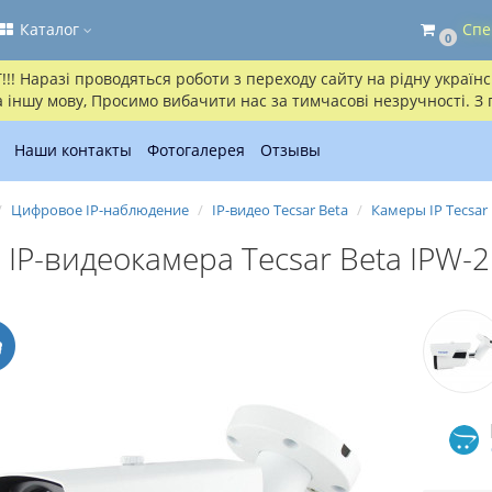
Каталог
Спе
0
! Наразі проводяться роботи з переходу сайту на рідну українсь
іншу мову, Просимо вибачити нас за тимчасові незручності. З
Наши контакты
Фотогалерея
Отзывы
Цифровое IP-наблюдение
IP-видео Tecsar Beta
Камеры IP Tecsar 
IP-видеокамера Tecsar Beta IPW-