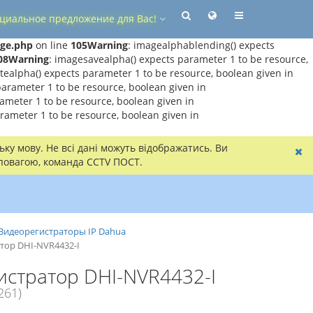
циальное предложение для Вас!
age.php
on line
105
Warning
: imagealphablending() expects
08
Warning
: imagesavealpha() expects parameter 1 to be resource,
atealpha() expects parameter 1 to be resource, boolean given in
parameter 1 to be resource, boolean given in
rameter 1 to be resource, boolean given in
rameter 1 to be resource, boolean given in
ку мову. Не всі дані можуть відображатись. Ви
 повагою, команда CCTV ПОСТ.
Видеорегистраторы IP Dahua
тор DHI-NVR4432-I
истратор DHI-NVR4432-I
261)