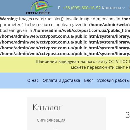
+38 (095) 800-16-52
Контакты
Warning
: imagecreatetruecolor(): Invalid image dimensions in
/ho
parameter 1 to be resource, boolean given in
/home/admin/web/cc
boolean given in
/home/admin/web/cctvpost.com.ua/public_html
/home/admin/web/cctvpost.com.ua/public_html/system/library
/home/admin/web/cctvpost.com.ua/public_html/system/library
/home/admin/web/cctvpost.com.ua/public_html/system/library
/home/admin/web/cctvpost.com.ua/public_html/system/library
Шановний відвідувач нашого сайту CCTV ПОСТ!!
можете переключити сайт на 
О нас
Оплата и доставка
Блог
Условия работы
Каталог
3
Сигнализация