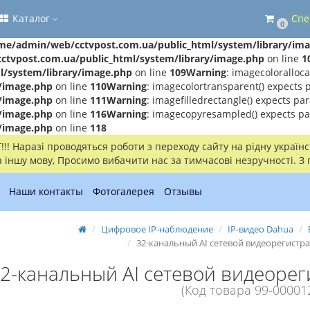
Каталог
Спе
0
me/admin/web/cctvpost.com.ua/public_html/system/library/im
tvpost.com.ua/public_html/system/library/image.php
on line
1
/system/library/image.php
on line
109
Warning
: imagecoloralloc
/image.php
on line
110
Warning
: imagecolortransparent() expects 
/image.php
on line
111
Warning
: imagefilledrectangle() expects pa
/image.php
on line
116
Warning
: imagecopyresampled() expects pa
/image.php
on line
118
! Наразі проводяться роботи з переходу сайту на рідну українсь
іншу мову, Просимо вибачити нас за тимчасові незручності. З
Наши контакты
Фотогалерея
Отзывы
Цифровое IP-наблюдение
IP-видео Dahua
32-канальный AI сетевой видеорегистра
2-канальный AI сетевой видеорег
(Код товара 99-00001