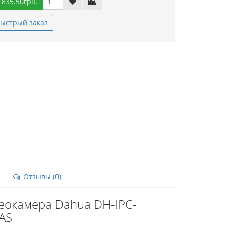
 835.50грн.
ыстрый заказ
Отзывы (0)
еокамера Dahua DH-IPC-
AS