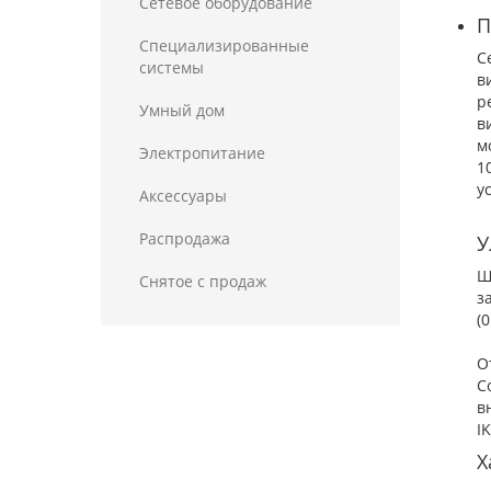
Сетевое оборудование
П
Специализированные
С
системы
в
р
Умный дом
в
м
Электропитание
1
у
Аксессуары
Распродажа
У
Ш
Снятое с продаж
з
(
О
С
в
I
Х