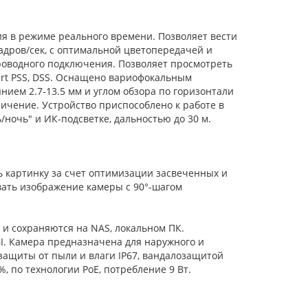
я в режиме реального времени. Позволяет вести
адров/сек, с оптимальной цветопередачей и
роводного подключения. Позволяет просмотреть
mart PSS, DSS. Оснащено вариофокальным
ем 2.7-13.5 мм и углом обзора по горизонтали
личение. Устройство приспособлено к работе в
ночь" и ИК-подсветке, дальностью до 30 м.
 картинку за счет оптимизации засвеченных и
вать изображение камеры с 90°-шагом
и сохраняются на NAS, локальном ПК.
GI. Камера предназначена для наружного и
защиты от пыли и влаги IP67, вандалозащитой
%, по технологии PoE, потребление 9 Вт.