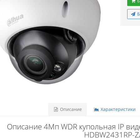
6
Б
Описание
Характеристики
Описание 4Mп WDR купольная IP вид
HDBW2431RP-Z