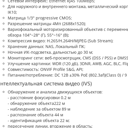
Сетевой интерфейс: Ethernet RJ45 100Mbps;
Для наружного и внутреннего монтажа, металлический корп
IK10;
Матрица 1/3" progressive CMOS;
Разрешение матрицы 4Мп (2688х1520);
Вариофокальный моторизированный объектив с переменным
обзора 104°~28° (Г), 55°~16° (В);
Компрессия видео: H.265/H.264H/MJPEG (Sub Stream);
Хранение данных: NAS, Локальный ПК;
Ночная ИК-подсветка, дальностью до 30 м;
Мониторинг сети: веб-просмотрщик, CMS (DSS / PSS) и DMSS,
Улучшение картинки: WDR (120 дБ), 3DNR, AWB, AGC, BLC, Flip
Совместимость: ONVIF Profile S&G, API;
Питание/потребление: DC 12В ±30% PoE (802.3af)(Class 0) / 9 
нтеллектуальная система видео (IVS)
Обнаружение и анализа движущихся объектов:
- расстояние фокусировки 0.2 м
- обнаружение объекта222 м
- наблюдение за объектом 89 м
- распознание объекта 44 м
- идентификация объекта 22 м;
пересечение линии, вторжение в область;