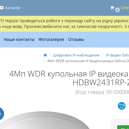
Каталог
Спе
0
! Наразі проводяться роботи з переходу сайту на рідну українсь
іншу мову, Просимо вибачити нас за тимчасові незручності. З
Наши контакты
Фотогалерея
Отзывы
Цифровое IP-наблюдение
IP-видео Da
4Mп WDR купольная IP видеокамера Dahua 
4Mп WDR купольная IP видеока
HDBW2431RP-
(Код товара 99-00000