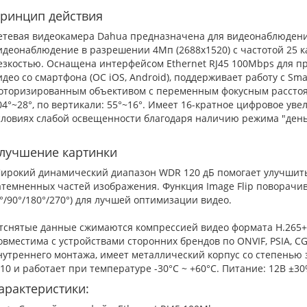
ринцип действия
етевая видеокамера Dahua предназначена для видеонаблюдени
идеонаблюдение в разрешении 4Мп (2688х1520) с частотой 25 к
езкостью. Оснащена интерфейсом Ethernet RJ45 100Mbps для п
идео со смартфона (ОС iOS, Android), поддерживает работу с S
оторизированным объективом с переменным фокусным расстояни
04°~28°, по вертикали: 55°~16°. Имеет 16-кратное цифровое уве
словиях слабой освещенности благодаря наличию режима "день/
лучшение картинки
ирокий динамический диапазон WDR 120 дБ помогает улучшить
атемненных частей изображения. Функция Image Flip поворачи
0°/90°/180°/270°) для лучшей оптимизации видео.
тснятые данные сжимаются компрессией видео формата H.265+ 
овместима с устройствами сторонних брендов по ONVIF, PSIA, C
нутреннего монтажа, имеет металлический корпус со степенью 
K10 и работает при температуре -30°C ~ +60°C. Питание: 12В ±30
арактеристики: