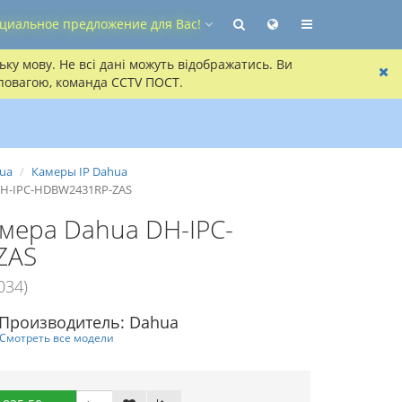
циальное предложение для Вас!
ку мову. Не всі дані можуть відображатись. Ви
 повагою, команда CCTV ПОСТ.
hua
Камеры IP Dahua
DH-IPC-HDBW2431RP-ZAS
мера Dahua DH-IPC-
ZAS
034)
Производитель: Dahua
Смотреть все модели