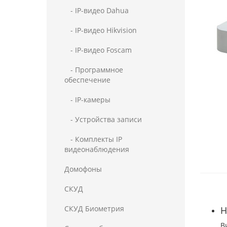
- IP-видео Dahua
- IP-видео Hikvision
- IP-видео Foscam
- Программное
обеспечение
- IP-камеры
- Устройства записи
- Комплекты IP
видеонаблюдения
Домофоны
СКУД
СКУД Биометрия
Н
В