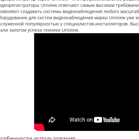
идеорегистраторы Uniview отвечают самым высоким требовани
озволяют создавать системы видеонаблюдения любого масштаба
борудование для систем видеонаблюдения марки Uniview уже мн
аслуженной популярностью у специалистов-инсталляторов. Высо
тали залогом успеха техники Uniview.
собенности использования