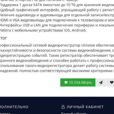
 Поддержка 1 диска SATA емкостью до 10 ТБ для хранения видео
 Удобный графический интерфейс, упрощающий работу с регис
 Наличие аудиовхода и аудиовыхода для отдельной записи/восп
 HDMI и VGA видеовыходы для подключения к телевизорам и мо
 Интерфейсы USB и LAN для подключения периферии и локально
 Работа с мобильными устройствами iOS, Android.
тог
рофессиональный сетевой видеорегистратор Uniview обеспечи
тказоустойчивости и безопасности системы видеонаблюдения,
идеорегистрацию событий. Также регистратор обеспечивает т
хранного видеонаблюдения и способен работать с профессиона
спользование такого видеорегистратора делает работу систем
 надежной, полностью соответствующей высокими критериями 
10 554.08грн.
ОЛНИТЕЛЬНО
ЛИЧНЫЙ КАБИНЕТ
дители
Личный кабинет