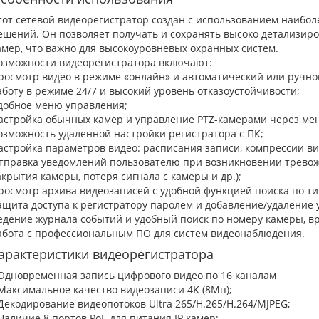
тот сетевой видеорегистратор создан с использованием наибо
ешений. Он позволяет получать и сохранять высоко детализиро
амер, что важно для высокоуровневых охранных систем.
озможности видеорегистратора включают:
росмотр видео в режиме «онлайн» и автоматический или ручн
аботу в режиме 24/7 и высокий уровень отказоустойчивости;
добное меню управления;
астройка обычных камер и управление PTZ-камерами через ме
озможность удаленной настройки регистратора с ПК;
астройка параметров видео: расписания записи, компрессии вид
тправка уведомлений пользователю при возникновении тревож
акрытия камеры, потеря сигнала с камеры и др.);
росмотр архива видеозаписей с удобной функцией поиска по тип
ащита доступа к регистратору паролем и добавление/удаление 
едение журнала событий и удобный поиск по номеру камеры, вр
абота с профессиональным ПО для систем видеонаблюдения.
арактеристики видеорегистратора
 Одновременная запись цифрового видео по 16 каналам
 Максимальное качество видеозаписи 4K (8Мп);
 Декодирование видеопотоков Ultra 265/H.265/H.264/MJPEG;
 Наличие 8 портов PoE для питания IP камер;