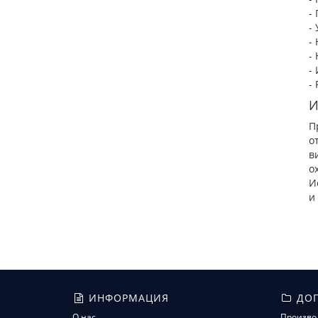
-
-
-
-
-
-
И
П
о
в
о
И
и
ИНФОРМАЦИЯ
ДОП
О нас
Произво