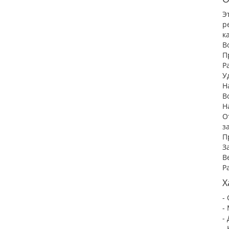
Э
р
к
В
П
Р
У
Н
В
Н
О
з
П
З
В
Р
Х
-
-
-
-