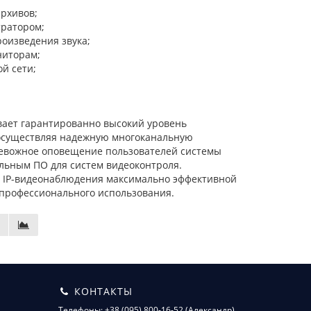
архивов;
тратором;
роизведения звука;
ниторам;
й сети;
вает гарантированно высокий уровень
 осуществляя надежную многоканальную
ревожное оповещение пользователей системы
льным ПО для систем видеоконтроля.
ы IP-видеонаблюдения максимально эффективной
профессионального использования.
КОНТАКТЫ
Телефоны: +38 (095) 800-16-52 (Александр),