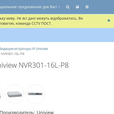
циальное предложение для Вас!
ку мову. Не всі дані можуть відображатись. Ви
 повагою, команда CCTV ПОСТ.
Видеорегистраторы IP Uniview
w NVR301-16L-P8
niview NVR301-16L-P8
Производитель: Uniview