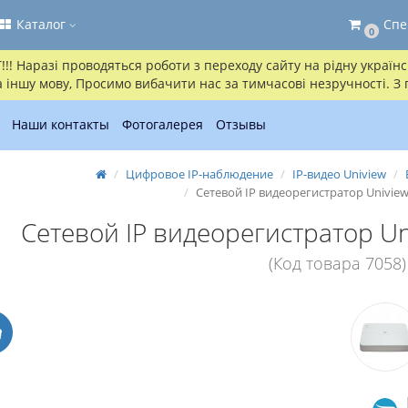
Каталог
Спе
0
! Наразі проводяться роботи з переходу сайту на рідну українсь
іншу мову, Просимо вибачити нас за тимчасові незручності. З
Наши контакты
Фотогалерея
Отзывы
Цифровое IP-наблюдение
IP-видео Uniview
Сетевой IP видеорегистратор Univie
Сетевой IP видеорегистратор U
(Код товара 7058)