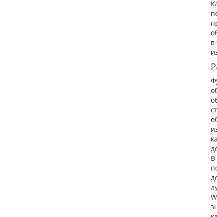
К
п
п
о
в
и
Р
Ф
о
о
с
о
и
к
д
В
п
д
л
W
з
к