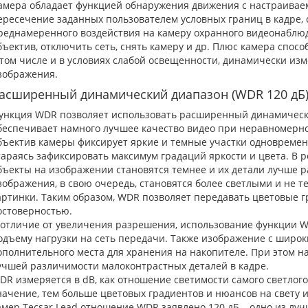
амера обладает функцией обнаружения движения с настраиваем
ересечение заданных пользователем условных границ в кадре,
реднамеренного воздействия на камеру охранного видеонаблюд
бъектив, отключить сеть, снять камеру и др. Плюс камера спосо
 том числе и в условиях слабой освещенности, динамически из
зображения.
асширенный динамический диапазон (WDR 120 дБ
ункция WDR позволяет использовать расширенный динамическ
беспечивает намного лучшее качество видео при неравномерно
бъектив камеры фиксирует яркие и темные участки одновремен
тараясь зафиксировать максимум градаций яркости и цвета. В 
бъекты на изображении становятся темнее и их детали лучше р
зображения, в свою очередь, становятся более светлыми и не т
артинки. Таким образом, WDR позволяет передавать цветовые 
остоверностью.
 отличие от увеличения разрешения, использование функции W
одъему нагрузки на сеть передачи. Также изображение с широ
ополнительного места для хранения на накопителе. При этом н
учшей различимости малоконтрастных деталей в кадре.
DR измеряется в dB, как отношение светимости самого светлого
начение, тем больше цветовых градиентов и нюансов на свету и
амер Tecsar Lead отношение WDR заявлено 120 дБ – одно из лучш