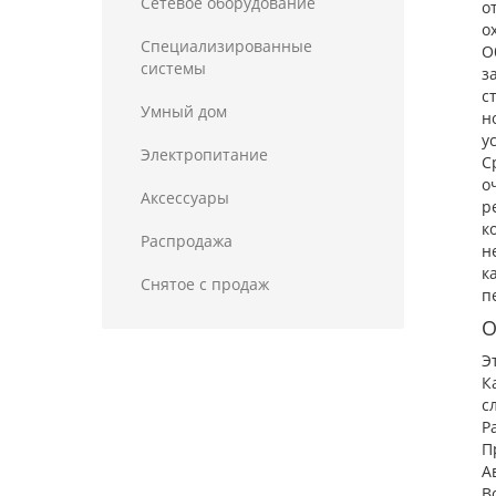
Сетевое оборудование
о
о
Специализированные
О
системы
з
с
Умный дом
н
у
Электропитание
С
о
Аксессуары
р
к
Распродажа
н
к
Снятое с продаж
п
О
Э
К
с
Р
П
А
В