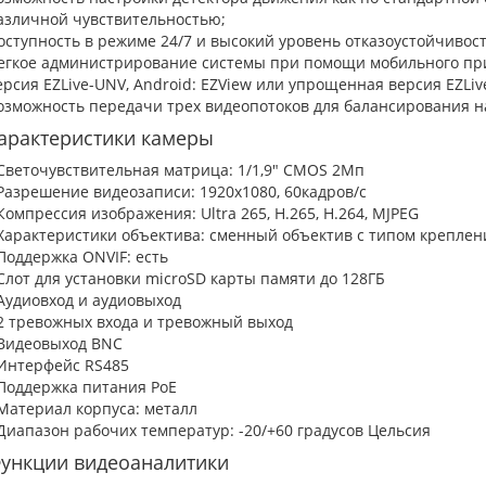
азличной чувствительностью;
оступность в режиме 24/7 и высокий уровень отказоустойчивост
егкое администрирование системы при помощи мобильного при
ерсия EZLive-UNV, Android: EZView или упрощенная версия EZLive
озможность передачи трех видеопотоков для балансирования на
арактеристики камеры
 Светочувствительная матрица: 1/1,9" CMOS 2Мп
 Разрешение видеозаписи: 1920x1080, 60кадров/с
 Компрессия изображения: Ultra 265, H.265, H.264, MJPEG
 Характеристики объектива: сменный объектив с типом креплен
 Поддержка ONVIF: есть
 Слот для установки microSD карты памяти до 128ГБ
 Аудиовход и аудиовыход
 2 тревожных входа и тревожный выход
 Видеовыход BNC
 Интерфейс RS485
 Поддержка питания РоЕ
 Материал корпуса: металл
 Диапазон рабочих температур: -20/+60 градусов Цельсия
ункции видеоаналитики