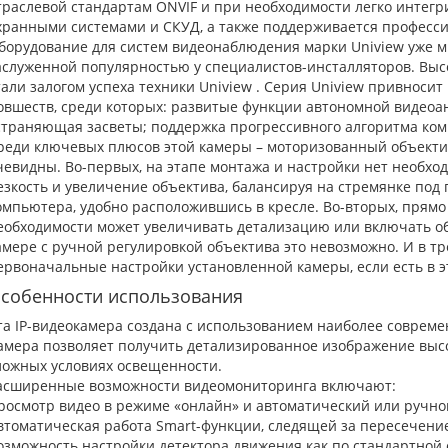
траслевой стандартам ONVIF и при необходимости легко интегр
хранными системами и СКУД, а также поддерживается професс
борудование для систем видеонаблюдения марки Uniview уже мн
аслуженной популярностью у специалистов-инсталляторов. Высо
тали залогом успеха техники Uniview . Серия Uniview привноси
овшеств, среди которых: развитые функции автономной видеоан
страняющая засветы; поддержка прогрессивного алгоритма комп
реди ключевых плюсов этой камеры – моторизованный объекти
чевидны. Во-первых, на этапе монтажа и настройки нет необх
езкость и увеличение объектива, балансируя на стремянке под
омпьютера, удобно расположившись в кресле. Во-вторых, прямо
еобходимости может увеличивать детализацию или включать об
амере с ручной регулировкой объектива это невозможно. И в тр
ервоначальные настройки установленной камеры, если есть в э
собенности использования
та IP-видеокамера создана с использованием наиболее соврем
амера позволяет получить детализированное изображение высо
ложных условиях освещенности.
асширенные возможности видеомониторинга включают:
росмотр видео в режиме «онлайн» и автоматический или ручн
втоматическая работа Smart-функции, следящей за пересечени
озможность настройки детектора движения как по стандартной се