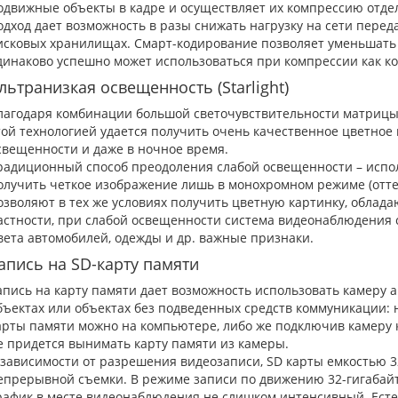
одвижные объекты в кадре и осуществляет их компрессию отдел
одход дает возможность в разы снижать нагрузку на сети перед
исковых хранилищах. Смарт-кодирование позволяет уменьшать б
динаково успешно может использоваться при компрессии как коде
льтранизкая освещенность (Starlight)
лагодаря комбинации большой светочувствительности матрицы
той технологией удается получить очень качественное цветное
свещенности и даже в ночное время.
радиционный способ преодоления слабой освещенности – испол
олучить четкое изображение лишь в монохромном режиме (оттенк
озволяют в тех же условиях получить цветную картинку, обла
астности, при слабой освещенности система видеонаблюдения с 
вета автомобилей, одежды и др. важные признаки.
апись на SD-карту памяти
апись на карту памяти дает возможность использовать камеру 
бъектах или объектах без подведенных средств коммуникации: на
арты памяти можно на компьютере, либо же подключив камеру 
е придется вынимать карту памяти из камеры.
 зависимости от разрешения видеозаписи, SD карты емкостью 3
епрерывной съемки. В режиме записи по движению 32-гигабайтн
рафик в месте видеонаблюдения не слишком интенсивный. Есте