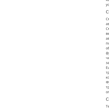
у
С
С
а
С
в
а
п
о
ф
ч
з
Е
т
к
Ф
т
о
С
Т