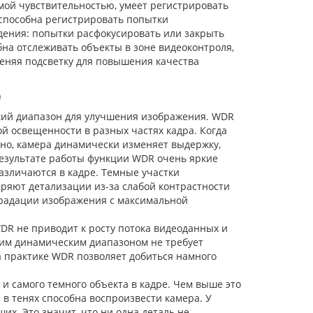
ой чувствительностью, умеет регистрировать
 способна регистрировать попытки
ения: попытки расфокусировать или закрыть
бна отслеживать объекты в зоне видеоконтроля,
меняя подсветку для повышения качества
)
ий диапазон для улучшения изображения. WDR
й освещенности в разных частях кадра. Когда
но, камера динамически изменяет выдержку,
результате работы функции WDR очень яркие
азличаются в кадре. Темные участки
еряют детализации из-за слабой контрастности
градации изображения с максимальной
DR не приводит к росту потока видеоданных и
ким динамическим диапазоном не требует
а практике WDR позволяет добиться намного
 и самого темного объекта в кадре. Чем выше это
 в тенях способна воспроизвести камера. У
их. Это значит, что ни одна деталь не