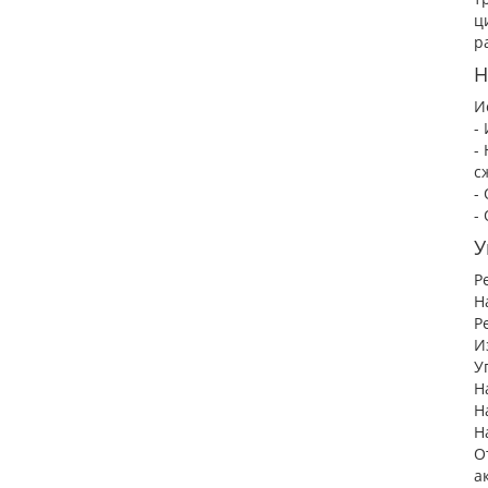
ц
р
Н
И
-
-
с
-
-
У
Р
Н
Р
И
У
Н
Н
Н
О
а