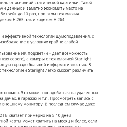
ьно от основной статической картинки. Такой
ачи данных и заметно экономить место на
итрейт до 10 раз, при этом технология
ком Н.265, так и кодеком Н.264.
 и эффективной технологии шумоподавления, с
 изображение в условиях крайне слабой
ьзование ИК подсветки – дает возможность
ах серого), а камеры с технологией Starlight
дающую гораздо большей информативностью. В
технологией Starlight легко сможет различить
автономно. Это может понадобиться на удаленных
 дачах, в гаражах и т.п. Просмотреть запись с
к внешнему монитору. В последнем случае даже
2 ГБ хватает примерно на 5-10 дней
ой карты может хватить на месяц и более, если
ственно, камера использует возможность