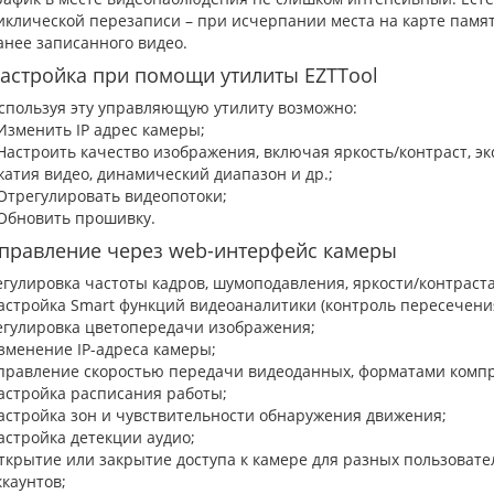
иклической перезаписи – при исчерпании места на карте памят
анее записанного видео.
астройка при помощи утилиты EZTTool
спользуя эту управляющую утилиту возможно:
 Изменить IP адрес камеры;
 Настроить качество изображения, включая яркость/контраст, э
жатия видео, динамический диапазон и др.;
 Отрегулировать видеопотоки;
 Обновить прошивку.
правление через web-интерфейс камеры
егулировка частоты кадров, шумоподавления, яркости/контраста
астройка Smart функций видеоаналитики (контроль пересечения
егулировка цветопередачи изображения;
зменение IP-адреса камеры;
правление скоростью передачи видеоданных, форматами компр
астройка расписания работы;
астройка зон и чувствительности обнаружения движения;
астройка детекции аудио;
ткрытие или закрытие доступа к камере для разных пользовате
ккаунтов;