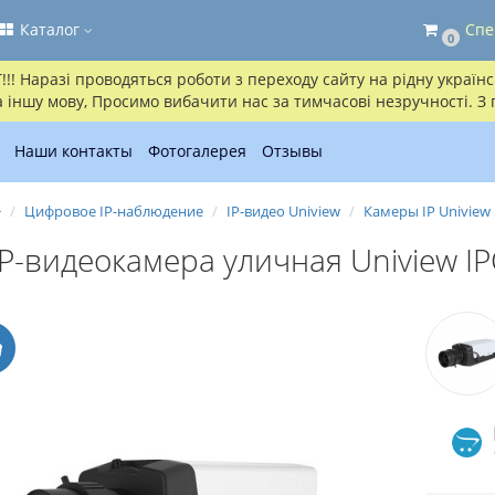
Каталог
Спе
0
! Наразі проводяться роботи з переходу сайту на рідну українсь
іншу мову, Просимо вибачити нас за тимчасові незручності. З
Наши контакты
Фотогалерея
Отзывы
Цифровое IP-наблюдение
IP-видео Uniview
Камеры IP Uniview
IP-видеокамера уличная Uniview 