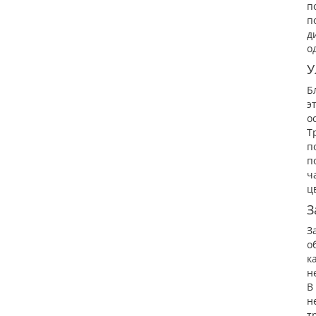
п
п
д
о
У
Б
э
о
Т
п
п
ч
ц
З
З
о
к
н
В
н
т