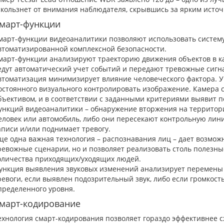
скользнет от внимания наблюдателя, скрывшись за ярким источн
март-функции
март-функции видеоаналитики позволяют использовать систе
втоматизированной комплексной безопасности.
март-функции анализируют траекторию движения объектов в ка
едут автоматический учет событий и передают тревожные сигна
втоматизация минимизирует влияние человеческого фактора. У
остоянного визуального контролировать изображение. Камера
бъективом, и в соответствии с заданными критериями выявит 
ункций видеоаналитики – обнаружение вторжения на территори
еловек или автомобиль, либо они пересекают контрольную лин
аписи и/или поднимает тревогу.
ще одна важная технология – распознавания лиц – дает возмож
ревожные сценарии, но и позволяет реализовать столь полезны
оличества приходящих/уходящих людей.
ункция выявления звуковых изменений анализирует перемены в
ревоги, если выявлен подозрительный звук, либо если громкос
пределенного уровня.
март-кодирование
ехнология смарт-кодирования позволяет гораздо эффективнее с