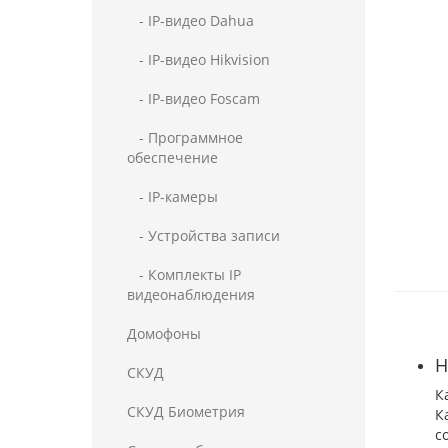
- IP-видео Dahua
- IP-видео Hikvision
- IP-видео Foscam
- Программное
обеспечение
- IP-камеры
- Устройства записи
- Комплекты IP
видеонаблюдения
Домофоны
Н
СКУД
К
СКУД Биометрия
К
с