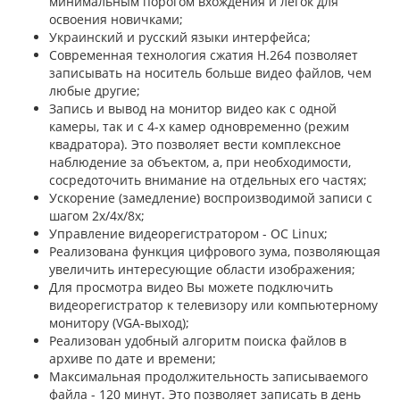
минимальным порогом вхождения и легок для
освоения новичками;
Украинский и русский языки интерфейса;
Современная технология сжатия Н.264 позволяет
записывать на носитель больше видео файлов, чем
любые другие;
Запись и вывод на монитор видео как с одной
камеры, так и с 4-х камер одновременно (режим
квадратора). Это позволяет вести комплексное
наблюдение за объектом, а, при необходимости,
сосредоточить внимание на отдельных его частях;
Ускорение (замедление) воспроизводимой записи с
шагом 2х/4х/8х;
Управление видеорегистратором - ОС Linux;
Реализована функция цифрового зума, позволяющая
увеличить интересующие области изображения;
Для просмотра видео Вы можете подключить
видеорегистратор к телевизору или компьютерному
монитору (VGA-выход);
Реализован удобный алгоритм поиска файлов в
архиве по дате и времени;
Максимальная продолжительность записываемого
файла - 120 минут. Это позволяет записать в день