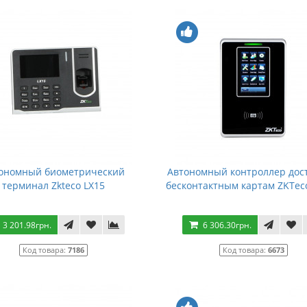
ономный биометрический
Автономный контроллер дос
терминал Zkteco LX15
бесконтактным картам ZKTec
3 201.98грн.
6 306.30грн.
Код товара:
7186
Код товара:
6673