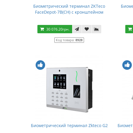
Биометрический терминал ZKTeco
Биоме
FaceDepot-7B(CH) с кронштейном
30 076.20грн.
Код товара:
8928
Биометрический терминал Zkteco G2
Биомет