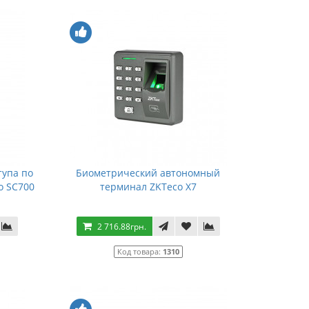
тупа по
Биометрический автономный
o SC700
терминал ZKTeco X7
2 716.88грн.
Код товара:
1310