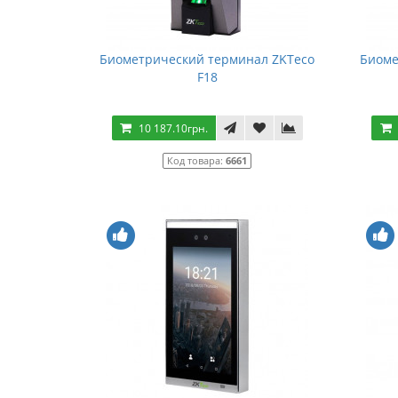
Биометрический терминал ZKTeco
Биоме
F18
10 187.10грн.
Код товара:
6661