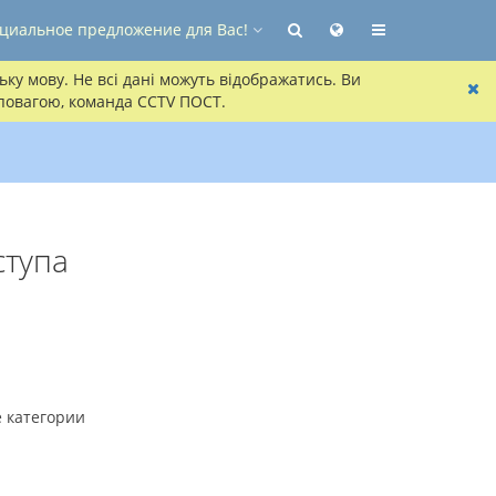
циальное предложение для Вас!
ку мову. Не всі дані можуть відображатись. Ви
 повагою, команда CCTV ПОСТ.
ступа
 категории