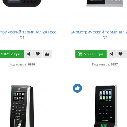
трический терминал ZKTeco
Биометрический терминал 
D1
D2
5 821.20грн.
5 630.63грн.
Код товара:
6996
Код товара:
6997