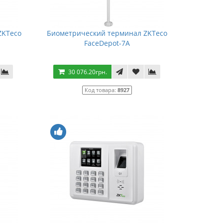
ZKTeco
Биометрический терминал ZKTeco
FaceDepot-7A
30 076.20грн.
Код товара:
8927