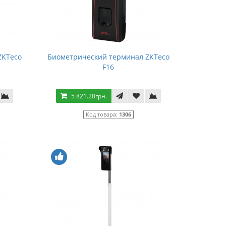
ZKTeco
Биометрический терминал ZKTeco
F16
5 821.20грн.
Код товара:
1306