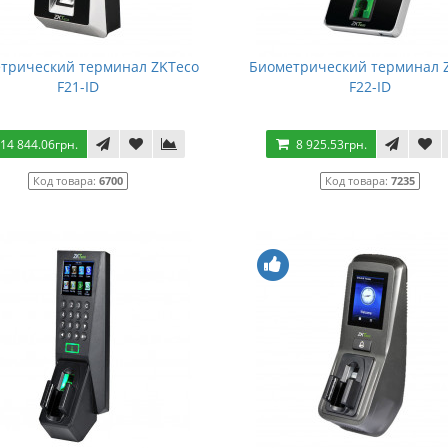
трический терминал ZKTeco
Биометрический терминал 
F21-ID
F22-ID
14 844.06грн.
8 925.53грн.
Код товара:
6700
Код товара:
7235