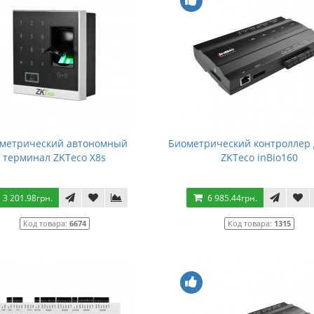
метрический автономный
Биометрический контроллер 
терминал ZKTeco X8s
ZKTeco inBio160
3 201.98грн.
6 985.44грн.
Код товара:
6674
Код товара:
1315