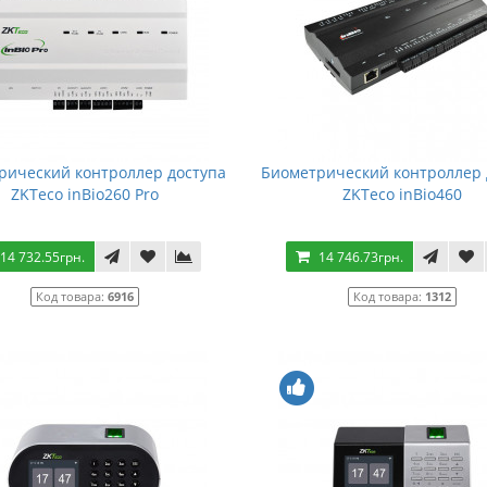
рический контроллер доступа
Биометрический контроллер 
ZKTeco inBio260 Pro
ZKTeco inBio460
14 732.55грн.
14 746.73грн.
Код товара:
6916
Код товара:
1312