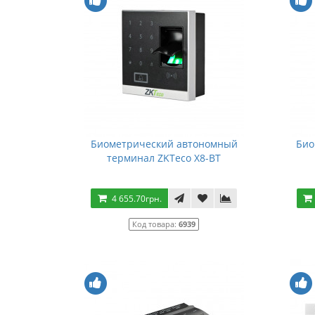
Биометрический автономный
Био
терминал ZKTeco X8-BT
4 655.70грн.
Код товара:
6939