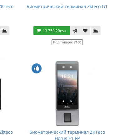
ZKTeco
Биометрический терминал Zkteco G1
13 759.20грн.
Код товара:
7160
Zkteco
Биометрический терминал ZKTeco
Horus E1-FP