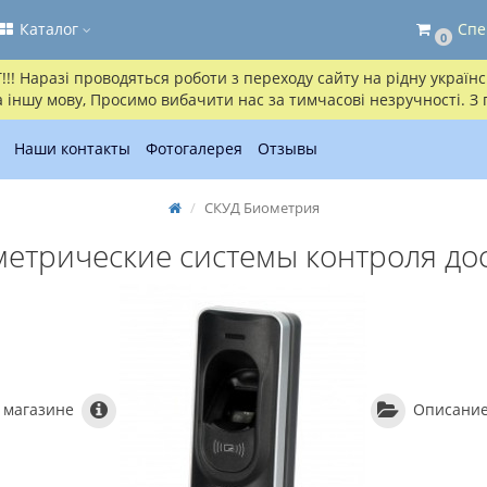
Каталог
Спе
0
! Наразі проводяться роботи з переходу сайту на рідну українсь
іншу мову, Просимо вибачити нас за тимчасові незручності. З
Наши контакты
Фотогалерея
Отзывы
СКУД Биометрия
етрические системы контроля до
 магазине
Описание