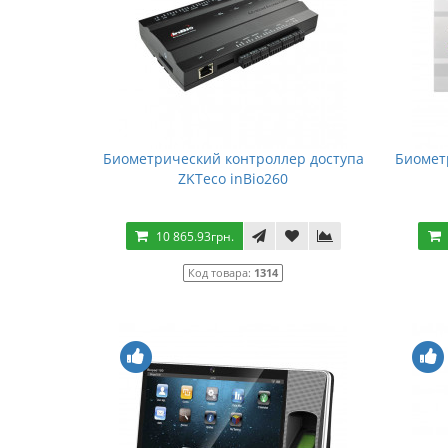
Биометрический контроллер доступа
Биомет
ZKTeco inBio260
10 865.93грн.
Код товара:
1314