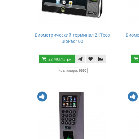
Биометрический терминал ZKTeco
Биоме
BioPad100
22 483.13грн.
Код товара:
6650