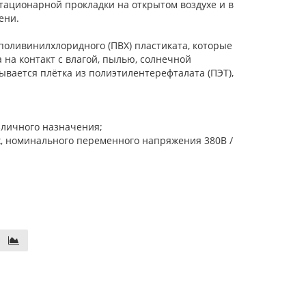
стационарной прокладки на открытом воздухе и в
ени.
поливинилхлоридного (ПВХ) пластиката, которые
 на контакт с влагой, пылью, солнечной
вается плётка из полиэтилентерефталата (ПЭТ),
зличного назначения;
х, номинального переменного напряжения 380В /