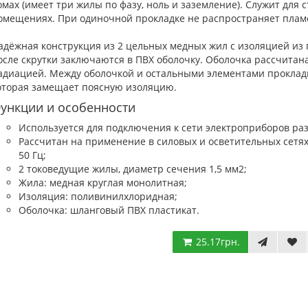
омах (имеет три жилы по фазу, ноль и заземление). Служит для 
омещениях. При одиночной прокладке не распространяет плам
адёжная конструкция из 2 цельных медных жил с изоляцией из 
осле скрутки заключаются в ПВХ оболочку. Оболочка рассчитана
адиацией. Между оболочкой и остальными элементами проклады
оторая замещает поясную изоляцию.
ункции и особенности
Используется для подключения к сети электроприборов ра
Рассчитан на применение в силовых и осветительных сетя
50 Гц;
2 токоведущие жилы, диаметр сечения 1,5 мм2;
Жила: медная круглая монолитная;
Изоляция: поливинилхлоридная;
Оболочка: шланговый ПВХ пластикат.
25.17грн.