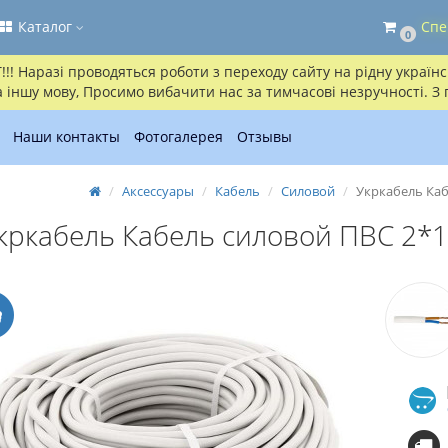
Каталог
Спе
0
! Наразі проводяться роботи з переходу сайту на рідну українсь
іншу мову, Просимо вибачити нас за тимчасові незручності. З
Наши контакты
Фотогалерея
Отзывы
Аксессуары
Кабель
Силовой
Укркабель Каб
кркабель Кабель силовой ПВС 2*