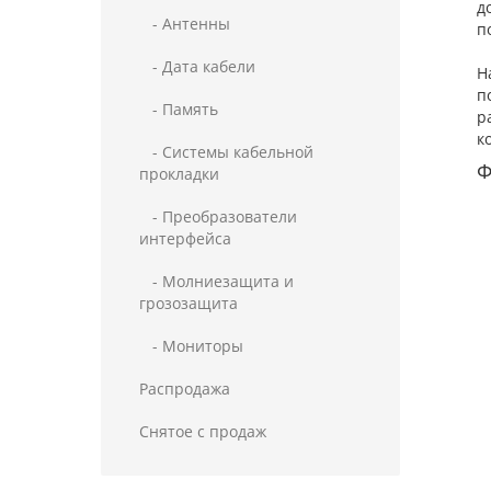
д
- Антенны
п
- Дата кабели
Н
п
- Память
р
к
- Системы кабельной
Ф
прокладки
- Преобразователи
интерфейса
- Молниезащита и
грозозащита
- Мониторы
Распродажа
Снятое с продаж