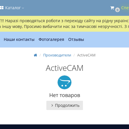
Каталог
Спе
0
! Наразі проводяться роботи з переходу сайту на рідну українсь
іншу мову, Просимо вибачити нас за тимчасові незручності. З
Наши контакты
Фотогалерея
Отзывы
Производители
ActiveCAM
ActiveCAM
Нет товаров
Продолжить