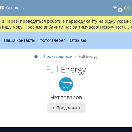
Каталог
Спе
0
! Наразі проводяться роботи з переходу сайту на рідну українсь
іншу мову, Просимо вибачити нас за тимчасові незручності. З
Наши контакты
Фотогалерея
Отзывы
Производители
Full Energy
Full Energy
Нет товаров
Продолжить