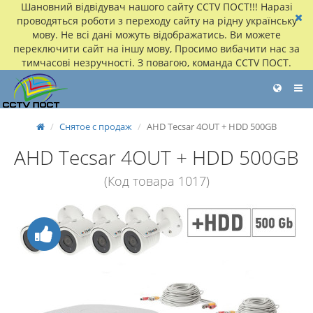
Шановний відвідувач нашого сайту CCTV ПОСТ!!! Наразі
проводяться роботи з переходу сайту на рідну українську
мову. Не всі дані можуть відображатись. Ви можете
переключити сайт на іншу мову, Просимо вибачити нас за
тимчасові незручності. З повагою, команда CCTV ПОСТ.
Снятое с продаж
AHD Tecsar 4OUT + HDD 500GB
AHD Tecsar 4OUT + HDD 500GB
(Код товара 1017)